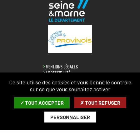
MENTIONS LÉGALES
ACCESSIBILITÉ
CONFIDENTIALITÉ
Ce site utilise des cookies et vous donne le contrôle
PLAN DU SITE
sur ce que vous souhaitez activer
LETTRE D'INFORMATION
✓ TOUT ACCEPTER
✗ TOUT REFUSER
SAISIR VOTRE COURRIEL:
PERSONNALISER
ARCHIVES
DÉSABONNER