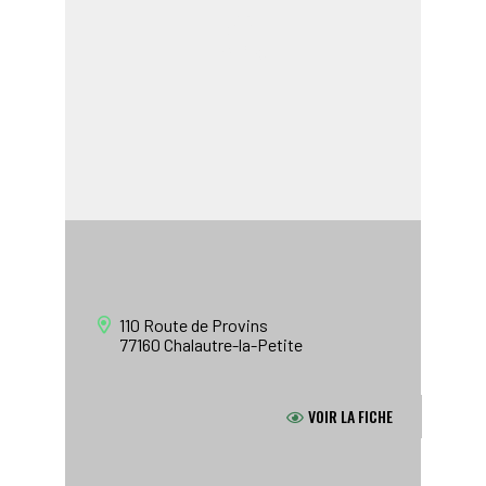
MAIRIE
Salle des Fêtes
110 Route de Provins
77160
Chalautre-la-Petite
VOIR LA FICHE